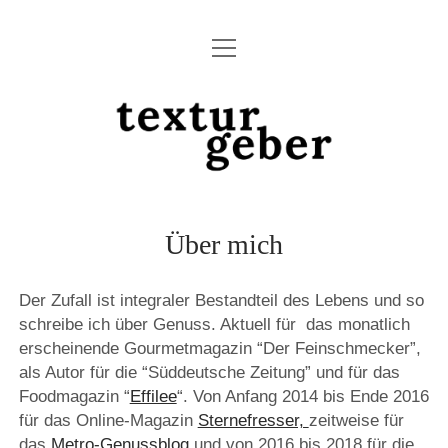
Menü
ÜBER MICH
öffnen
BLOG – STEF’S TABLE
KONTAKT
TEXTURGEBER: KULINARISCHE TEXTE, FOOD-FOTOS UND
BERATUNG
Über mich
twitter
facebook
instagram
email
Der Zufall ist integraler Bestandteil des Lebens und so
schreibe ich über Genuss. Aktuell für das monatlich
erscheinende Gourmetmagazin “Der Feinschmecker”,
als Autor für die “Süddeutsche Zeitung” und für das
Foodmagazin “
Effilee
“. Von Anfang 2014 bis Ende 2016
für das Online-Magazin
Sternefresser,
zeitweise für
das
Metro-Genussblog
und von 2016 bis 2018 für die